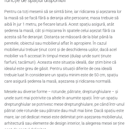
funcție de spațiul disponibil
Pentru ca toți mesenii să se simtă bine, iar ridicarea și așezarea lor
la masă să se facă fără a deranja alte persoane, masa trebuie să
aibă în jur 1 metru, pe fiecare latură. Acest spațiu asigură, atât
șederea la masă, cât și mișcarea în spatele celui așezat fără ca
acesta să fie deranjat. Distanța se măsoară de la blat până la
peretele, obiectul sau mobilierul aflat în apropiere. În cazul
mobilierului trebuie ținut cont și de deschiderea ușilor, dacă acel
mobilier va fi accesat în timpul mesei (dulap unde sunt ținute
farfurii, tacâmuri). Aceasta este situația ideală, dar știm bine că
idealul este greu de găsit. Pentru situații diferite de cea ideală
trebuie luat în considerare un spațiu minim este de 50 cm, spațiu
care asigură șederea la masă, așezarea și ridicarea normală.
Mesele au diverse forme – rotunde, pătrate, dreptunghiulare – și
unele sunt mai potrivite ca altele în anumite spații. Într-un spațiu
dreptunghiular se potrivesc mese dreptunghiulare, pe când într-unul
pătrat cele rotunde sau pătrate dau mult mai bine. Dacă spațiu este
mare, iar cel dedicat mesei este delimitat prin așezarea mobilierului,
arhitectură sau elemente de design interior, la alegerea mesei se ține