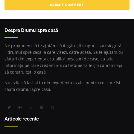
Despre Drumul spre casă
Ne propunem să te ajutăm să îți găsești singur – sau singură
– drumul spre casa la care visezi, către acasă. Să te ajutăm cu
sfaturi din experiența actualilor posesori de case, cu alte
informații pe care credem noi că trebuie să le știi când începi
să construiești o casă.
Nu ezita să lași și tu din experiența ta aici pentru cei care își
caută drumul spre casă.
Articole recente