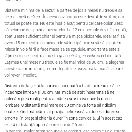
Distanța minimă de la șezut la partea de jos a mesei nu trebuie să
fie mai mică de 9 cm. În acest caz spațiu este destul de strâmt, dar
totuși se poate sta. Nu este însă plăcut pentru cei care obișnuiesc
să schimbe des poziția picioarelor. La 12 cm lucrurile devin în regulă,
spațiu este suficient chiar și pentru a mișca picioarele. Ideal ar fi să
avem 15 cm pentru ca picioarele să încapă bine și să să le putem
mișca în voie fără a face masa să se zguduie. Importantă este și
lățimea mesei pentru a nu sta
genunchi în genunchi
cu cel din față.
Lățimea unei mese nu trebuie să fie mai mică de 80 cm, la alegerea
acestei valori intrând și criterii legate de așezarea la masă, la care
voi reveni imediat.
Distanța de la șezut la partea superioară a blatului trebuie să se
încadreze între 24 și 30 cm. Mai mică de atât înseamnă să ne
aplecăm prea mult pentru a mânca și asta va duce la dureri
lombare. O distanță mai mare de 30 cm ne va forța să ridicăm
coatele când mâncăm, iar poziția nefirească va duce la dureri și
amorțeli în brațe și chiar la dureri în zona cervicală. Și în acest caz
există o distanță optimă care este de 26 cm.
În general, majoritatea scaunele se construiesc acum cu o distanță