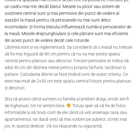
un cadru mai mic decât blatul. Mesele cu picior sau sistem de
susținere central sunt și mai permisive din punct de vedere al
așezării la masă pentru că persoanele nu mai sunt deloc
incomodate. Și forma blatului influențează numărul persoanelor de
la masă. Mesele dreptunghiulare și cele pătrate sunt mai eficiente
din acest punct de vedere decât cele rotunde.
Lățimea este și ea reglementată. Sa consideră că o masă nu trebuie
să fie mai îngustă de 80 cm pentru că nu va mai exista spațiu
central pentru platouri sau decoruri. Fiecare persoane ar trebui să
aibă 30 cm din lățimea mesei pentru propria farfurie, tacâmuri și
pahare. Calcularea lățimii se face ținând cont de acest criteriu. Ce
este mai mult de 2×30 cm este spațiu central folosit pentru platouri
și decoruri.
Știu că atunci când suntem cu familia și prieteni dragi, oricât am fi
de înghesuiți, tot ne simțim bine.
Totuși sper să vă fie de folos
informațiile și să țineți cont de ele când vă veți amenaja casa sau
apartamentul. Iar dacă vreți să mai vorbim pe subiect, scrieți mai
jos, în spațiul dedicat. Vă voi răspunde cu siguranță.