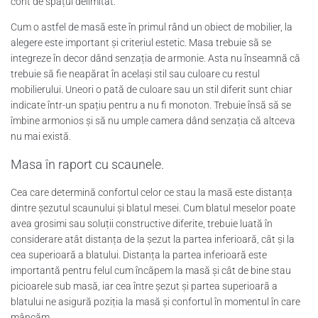
cont de spațul delimitat.
Cum o astfel de masă este în primul rând un obiect de mobilier, la
alegere este important și criteriul estetic. Masa trebuie să se
integreze în decor dând senzația de armonie. Asta nu înseamnă că
trebuie să fie neapărat în același stil sau culoare cu restul
mobilierului. Uneori o pată de culoare sau un stil diferit sunt chiar
indicate într-un spațiu pentru a nu fi monoton. Trebuie însă să se
îmbine armonios și să nu umple camera dând senzația că altceva
nu mai există.
Masa în raport cu scaunele.
Cea care determină confortul celor ce stau la masă este distanța
dintre șezutul scaunului și blatul mesei. Cum blatul meselor poate
avea grosimi sau soluții constructive diferite, trebuie luată în
considerare atât distanța de la șezut la partea inferioară, cât și la
cea superioară a blatului. Distanța la partea inferioară este
importantă pentru felul cum încăpem la masă și cât de bine stau
picioarele sub masă, iar cea între șezut și partea superioară a
blatului ne asigură poziția la masă și confortul în momentul în care
mâncăm.