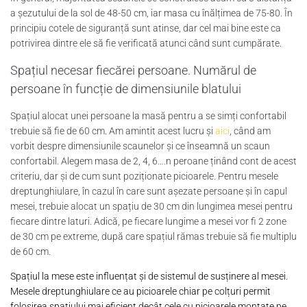
a șezutului de la sol de 48-50 cm, iar masa cu înălțimea de 75-80. În
principiu cotele de siguranță sunt atinse, dar cel mai bine este ca
potrivirea dintre ele să fie verificată atunci când sunt cumpărate.
Spațiul necesar fiecărei persoane. Numărul de
persoane în funcție de dimensiunile blatului
Spațiul alocat unei persoane la masă pentru a se simți confortabil
trebuie să fie de 60 cm. Am amintit acest lucru și
aici
, când am
vorbit despre dimensiunile scaunelor și ce înseamnă un scaun
confortabil. Alegem masa de 2, 4, 6….n peroane ținând cont de acest
criteriu, dar și de cum sunt poziționate picioarele. Pentru mesele
dreptunghiulare, în cazul în care sunt așezate persoane și în capul
mesei, trebuie alocat un spațiu de 30 cm din lungimea mesei pentru
fiecare dintre laturi. Adică, pe fiecare lungime a mesei vor fi 2 zone
de 30 cm pe extreme, după care spațiul rămas trebuie să fie multiplu
de 60 cm.
Spațiul la mese este influențat și de sistemul de susținere al mesei.
Mesele dreptunghiulare ce au picioarele chiar pe colțuri permit
folosirea spațiului mai eficient decât cele cu picioarele montate pe