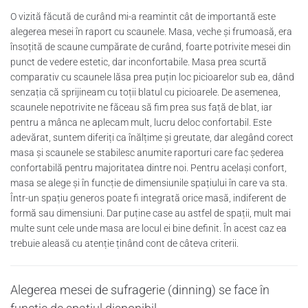
O vizită făcută de curând mi-a reamintit cât de importantă este
alegerea mesei în raport cu scaunele. Masa, veche și frumoasă, era
însoțită de scaune cumpărate de curând, foarte potrivite mesei din
punct de vedere estetic, dar inconfortabile. Masa prea scurtă
comparativ cu scaunele lăsa prea puțin loc picioarelor sub ea, dând
senzația că sprijineam cu toții blatul cu picioarele. De asemenea,
scaunele nepotrivite ne făceau să fim prea sus față de blat, iar
pentru a mânca ne aplecam mult, lucru deloc confortabil. Este
adevărat, suntem diferiți ca înălțime și greutate, dar alegând corect
masa și scaunele se stabilesc anumite raporturi care fac șederea
confortabilă pentru majoritatea dintre noi. Pentru același confort,
masa se alege și în funcție de dimensiunile spațiului în care va sta.
Într-un spațiu generos poate fi integrată orice masă, indiferent de
formă sau dimensiuni. Dar puține case au astfel de spații, mult mai
multe sunt cele unde masa are locul ei bine definit. În acest caz ea
trebuie aleasă cu atenție ținând cont de câteva criterii.
Alegerea mesei de sufragerie (dinning) se face în