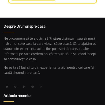
Despre Drumul spre casă
Ne propunem să te ajutăm să îți găsești singur – sau singură
– drumul spre casa la care visezi, către acasă. Să te ajutăm cu
sfaturi din experiența actualilor posesori de case, cu alte
informații pe care credem noi că trebuie să le știi când începi
să construiești o casă.
Nu ezita să lași și tu din experiența ta aici pentru cei care își
caută drumul spre casă.
Articole recente