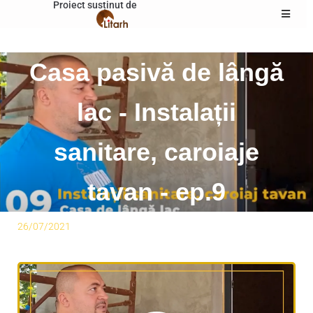
Proiect susținut de
Casa pasivă de lângă
lac - Instalații
sanitare, caroiaje
tavan - ep.9
26/07/2021